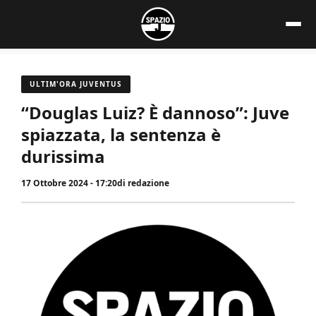
Vai
al
contenuto
ULTIM'ORA JUVENTUS
“Douglas Luiz? È dannoso”: Juve
spiazzata, la sentenza è
durissima
17 Ottobre 2024 - 17:20
di
redazione