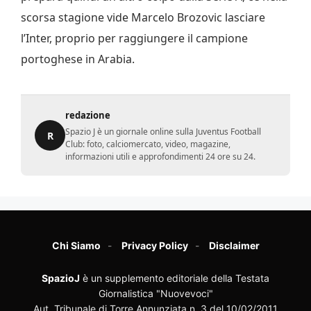
scorsa stagione vide Marcelo Brozovic lasciare
l’Inter, proprio per raggiungere il campione
portoghese in Arabia.
redazione
Spazio J è un giornale online sulla Juventus Football
R
Club: foto, calciomercato, video, magazine,
informazioni utili e approfondimenti 24 ore su 24.
Chi Siamo
Privacy Policy
Disclaimer
SpazioJ
è un supplemento editoriale della Testata
Giornalistica "Nuovevoci"
Aut. Tribunale di Torre Annunziata n. 3 del 10/02/2011