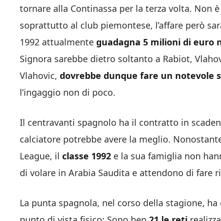
tornare alla Continassa per la terza volta. Non 
soprattutto al club piemontese, l’affare però sar
1992 attualmente
guadagna 5 milioni di euro n
Signora sarebbe dietro soltanto a Rabiot, Vlaho
Vlahovic,
dovrebbe dunque fare un notevole sf
l’ingaggio non di poco.
Il centravanti spagnolo ha il contratto in scaden
calciatore potrebbe avere la meglio. Nonostante
League, il
classe 1992
e la sua famiglia non han
di volare in Arabia Saudita e attendono di fare ri
La punta spagnola, nel corso della stagione, ha
punto di vista fisico: Sono ben
21 le reti
realizza