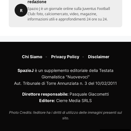
redazione
Spazio J è un giornale online sulla Juventus Football
R
Club: foto, calciomercato, video, magazine,
informazioni utili e approfondimenti 24 ore su 24.
Chi Siamo
Privacy Policy
Disclaimer
SpazioJ
è un supplemento editoriale della Testata
Giornalistica "Nuovevoci"
Aut. Tribunale di Torre Annunziata n. 3 del 10/02/2011
Direttore responsabile:
Pasquale Giacometti
Editore:
Cierre Media SRLS
Photo Credits: l’editore ha i diritti di utilizzo delle immagini presenti sul
sito.