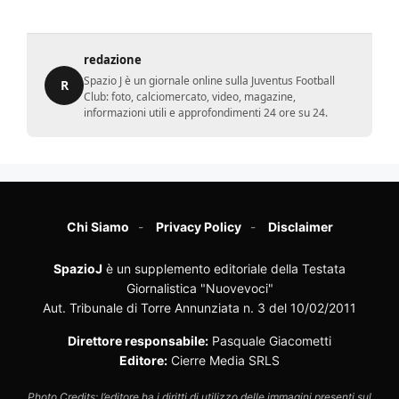
redazione
Spazio J è un giornale online sulla Juventus Football
R
Club: foto, calciomercato, video, magazine,
informazioni utili e approfondimenti 24 ore su 24.
Chi Siamo
Privacy Policy
Disclaimer
SpazioJ
è un supplemento editoriale della Testata
Giornalistica "Nuovevoci"
Aut. Tribunale di Torre Annunziata n. 3 del 10/02/2011
Direttore responsabile:
Pasquale Giacometti
Editore:
Cierre Media SRLS
Photo Credits: l’editore ha i diritti di utilizzo delle immagini presenti sul