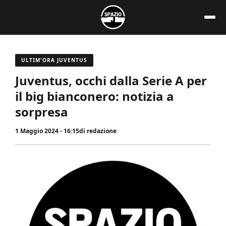
Vai
al
contenuto
ULTIM'ORA JUVENTUS
Juventus, occhi dalla Serie A per
il big bianconero: notizia a
sorpresa
1 Maggio 2024 - 16:15
di
redazione