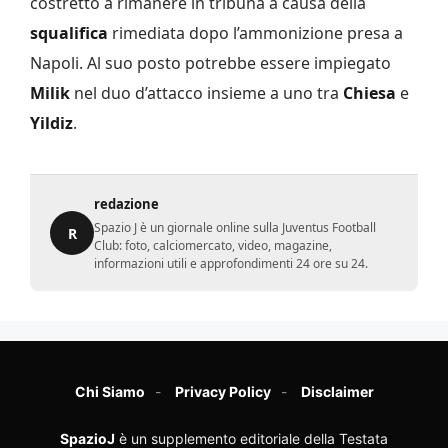
costretto a rimanere in tribuna a causa della
squalifica
rimediata dopo l’ammonizione presa a
Napoli. Al suo posto potrebbe essere impiegato
Milik
nel duo d’attacco insieme a uno tra
Chiesa
e
Yildiz
.
redazione
Spazio J è un giornale online sulla Juventus Football
R
Club: foto, calciomercato, video, magazine,
informazioni utili e approfondimenti 24 ore su 24.
Chi Siamo
Privacy Policy
Disclaimer
SpazioJ
è un supplemento editoriale della Testata