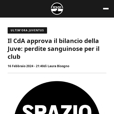
Vai
al
contenuto
ULTIM'ORA JUVENTUS
Il CdA approva il bilancio della
Juve: perdite sanguinose per il
club
16 Febbraio 2024 - 21:40
di
Laura Bisogno