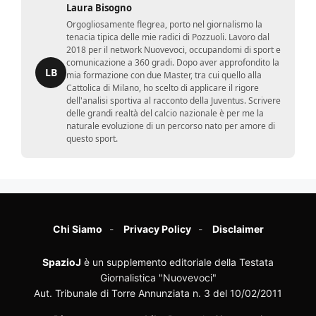
Laura Bisogno
Orgogliosamente flegrea, porto nel giornalismo la
tenacia tipica delle mie radici di Pozzuoli. Lavoro dal
2018 per il network Nuovevoci, occupandomi di sport e
comunicazione a 360 gradi. Dopo aver approfondito la
LB
mia formazione con due Master, tra cui quello alla
Cattolica di Milano, ho scelto di applicare il rigore
dell'analisi sportiva al racconto della Juventus. Scrivere
delle grandi realtà del calcio nazionale è per me la
naturale evoluzione di un percorso nato per amore di
questo sport.
Chi Siamo
Privacy Policy
Disclaimer
SpazioJ
è un supplemento editoriale della Testata
Giornalistica "Nuovevoci"
Aut. Tribunale di Torre Annunziata n. 3 del 10/02/2011