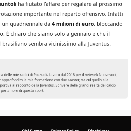
iuntoli
ha fiutato l’affare per regalare al prossimo
 rotazione importante nel reparto offensivo. Infatti
on un quadriennale da
4 milioni di euro
, bloccando
io. È chiaro che siamo solo a gennaio e che il
 brasiliano sembra vicinissimo alla Juventus.
ca delle mie radici di Pozzuoli. Lavoro dal 2018 per il network Nuovevoci,
approfondito la mia formazione con due Master, tra cui quello alla
 sportiva al racconto della Juventus. Scrivere delle grandi realtà del calcio
 per amore di questo sport.
Chi Siamo
Privacy Policy
Disclaimer