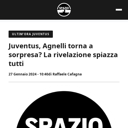
Vai
al
contenuto
ULTIM'ORA JUVENTUS
Juventus, Agnelli torna a
sorpresa? La rivelazione spiazza
tutti
27 Gennaio 2024 - 10:40
di
Raffaele Cafagna