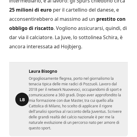
intermediario, è al lavoro: gli Spurs chiedono circa
25 milioni di euro
per il cartellino del danese, e
acconsentirebbero al massimo ad un
prestito con
obbligo di riscatto
. Vogliono assicurarsi, quindi, di
dar via il calciatore. La Juve, lo sottolinea Schira, è
ancora interessata ad Hojbjerg.
Laura Bisogno
Orgogliosamente flegrea, porto nel giornalismo la
tenacia tipica delle mie radici di Pozzuoli. Lavoro dal
2018 per il network Nuovevoci, occupandomi di sport e
comunicazione a 360 gradi. Dopo aver approfondito la
LB
mia formazione con due Master, tra cui quello alla
Cattolica di Milano, ho scelto di applicare il rigore
dell'analisi sportiva al racconto della Juventus. Scrivere
delle grandi realtà del calcio nazionale è per me la
naturale evoluzione di un percorso nato per amore di
questo sport.