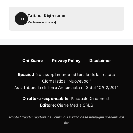
Tatiana Digirolamo
TD
Redazione SpazioJ
Chi Siamo
Privacy Policy
Disclaimer
SpazioJ
è un supplemento editoriale della Testata
Giornalistica "Nuovevoci"
Aut. Tribunale di Torre Annunziata n. 3 del 10/02/2011
Direttore responsabile:
Pasquale Giacometti
Editore:
Cierre Media SRLS
Photo Credits: l’editore ha i diritti di utilizzo delle immagini presenti sul
sito.