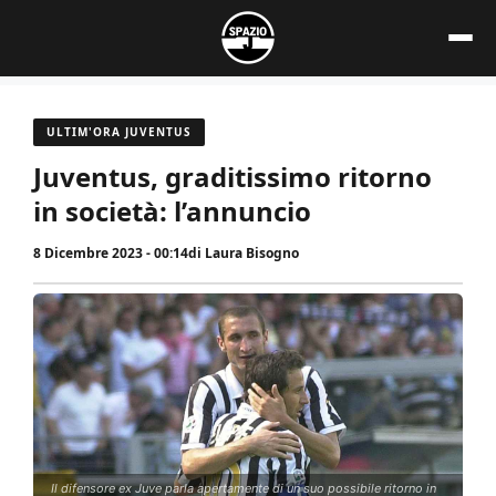
Vai
al
contenuto
ULTIM'ORA JUVENTUS
Juventus, graditissimo ritorno
in società: l’annuncio
8 Dicembre 2023 - 00:14
di
Laura Bisogno
Il difensore ex Juve parla apertamente di un suo possibile ritorno in