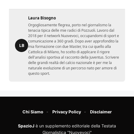
Laura Bisogno
Orgogliosamente flegrea, porto nel giornalismo la
tenacia tipica delle mie radici di Pozzuoli. Lavoro dal
2018 per il network Nuovevoci, occupandomi di sport e
comunicazione a 360 gradi. Dopo aver approfondito la
LB
mia formazione con due Master, tra cui quello alla
Cattolica di Milano, ho scelto di applicare il rigore
dell'analisi sportiva al racconto della Juventus. Scrivere
delle grandi realtà del calcio nazionale è per me la
naturale evoluzione di un percorso nato per amore di
questo sport.
Chi Siamo
Privacy Policy
Disclaimer
SpazioJ
è un supplemento editoriale della Testata
Giornalistica "Nuovevoci"