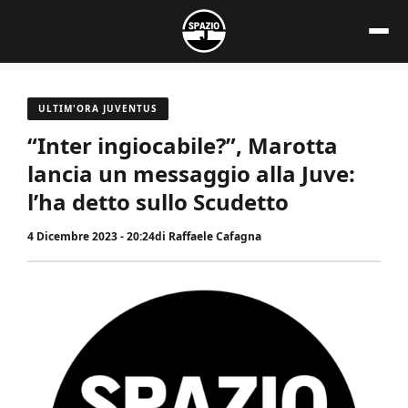
Vai
al
contenuto
ULTIM'ORA JUVENTUS
“Inter ingiocabile?”, Marotta
lancia un messaggio alla Juve:
l’ha detto sullo Scudetto
4 Dicembre 2023 - 20:24
di
Raffaele Cafagna