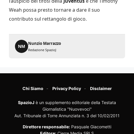
l’auspicio dei tifosi della
Juventus
è che Timothy
Weah possa presto tornare a dare il suo
contributo sul rettangolo di gioco.
Nunzio Marrazzo
NM
Redazione SpazioJ
Chi Siamo
Privacy Policy
Disclaimer
SpazioJ
è un supplemento editoriale della Testata
Giornalistica "Nuovevoci"
Aut. Tribunale di Torre Annunziata n. 3 del 10/02/2011
Direttore responsabile:
Pasquale Giacometti
Editore:
Cierre Media SRLS