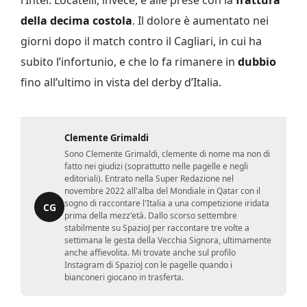
l’Inter. Locatelli, invece, è alle prese con la
frattura
della decima costola
. Il dolore è aumentato nei
giorni dopo il match contro il Cagliari, in cui ha
subito l’infortunio, e che lo fa rimanere in
dubbio
fino all’ultimo in vista del derby d’Italia.
Clemente Grimaldi
Sono Clemente Grimaldi, clemente di nome ma non di
fatto nei giudizi (soprattutto nelle pagelle e negli
editoriali). Entrato nella Super Redazione nel
novembre 2022 all'alba del Mondiale in Qatar con il
sogno di raccontare l'Italia a una competizione iridata
CG
prima della mezz'età. Dallo scorso settembre
stabilmente su SpazioJ per raccontare tre volte a
settimana le gesta della Vecchia Signora, ultimamente
anche affievolita. Mi trovate anche sul profilo
Instagram di SpazioJ con le pagelle quando i
bianconeri giocano in trasferta.