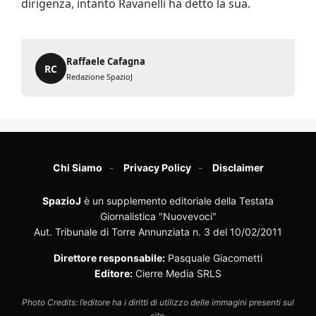
dirigenza, intanto Ravanelli ha detto la sua.
Raffaele Cafagna
RC
Redazione SpazioJ
Chi Siamo
Privacy Policy
Disclaimer
SpazioJ
è un supplemento editoriale della Testata
Giornalistica "Nuovevoci"
Aut. Tribunale di Torre Annunziata n. 3 del 10/02/2011
Direttore responsabile:
Pasquale Giacometti
Editore:
Cierre Media SRLS
Photo Credits: l’editore ha i diritti di utilizzo delle immagini presenti sul
sito.