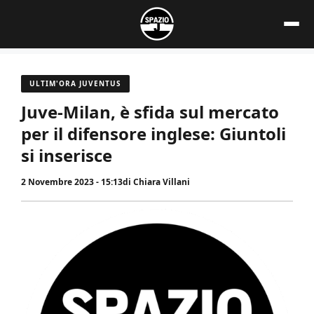
Vai
al
contenuto
ULTIM'ORA JUVENTUS
Juve-Milan, è sfida sul mercato
per il difensore inglese: Giuntoli
si inserisce
2 Novembre 2023 - 15:13
di
Chiara Villani