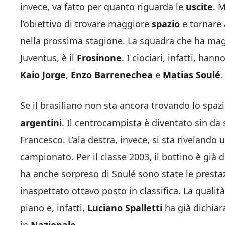
invece, va fatto per quanto riguarda le
uscite
. 
l’obiettivo di trovare maggiore
spazio
e tornare 
nella prossima stagione. La squadra che ha magg
Juventus, è il
Frosinone
. I ciociari, infatti, han
Kaio Jorge
,
Enzo Barrenechea
e
Matias Soulé
.
Se il brasiliano non sta ancora trovando lo spazi
argentini
. Il centrocampista è diventato sin da
Francesco. L’ala destra, invece, si sta rivelando 
campionato. Per il classe 2003, il bottino è già 
ha anche sorpreso di Soulé sono state le prestaz
inaspettato ottavo posto in classifica. La qualit
piano e, infatti,
Luciano Spalletti
ha già dichiara