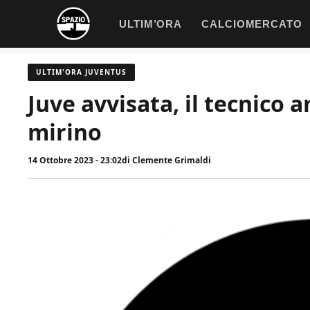
Vai
ULTIM’ORA
CALCIOMERCATO
al
contenuto
ULTIM'ORA JUVENTUS
Juve avvisata, il tecnico 
mirino
14 Ottobre 2023 - 23:02
di
Clemente Grimaldi