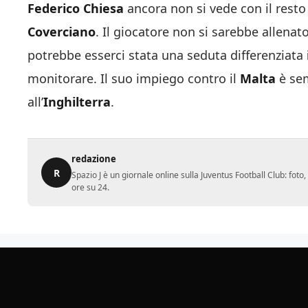
Federico Chiesa
ancora non si vede con il rest
Coverciano
. Il giocatore non si sarebbe allena
potrebbe esserci stata una seduta differenziata
monitorare. Il suo impiego contro il
Malta
è sem
all’
Inghilterra
.
redazione
R
Spazio J è un giornale online sulla Juventus Football Club: fot
ore su 24.