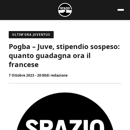
Vai
al
contenuto
ULTIM'ORA JUVENTUS
Pogba – Juve, stipendio sospeso:
quanto guadagna ora il
francese
7 Ottobre 2023 - 20:00
di
redazione