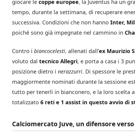
giocare le
coppe europee
, la Juventus ha un g
tempo, durante la settimana, di recuperare energi
successiva. Condizioni che non hanno
Inter, Mi
poiché sono già impegnate nel cammino in
Cha
Contro i
biancocelesti
, allenati dall’
ex Maurizio S
voluto dal
tecnico Allegri
, e porta a casa i 3 pu
posizione dietro i
nerazzurri
. Di spessore le pres
maggiormente nominati durante la sessione estiv
tutto per tenerli in bianconero, e la loro scelta
totalizzato
6 reti e 1 assist in questo avvio di 
Calciomercato Juve, un difensore verso 