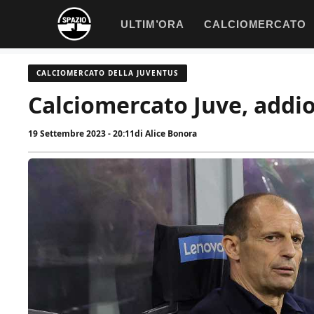
Vai
ULTIM’ORA
CALCIOMERCATO
al
contenuto
CALCIOMERCATO DELLA JUVENTUS
Calciomercato Juve, addio
19 Settembre 2023 - 20:11
di
Alice Bonora