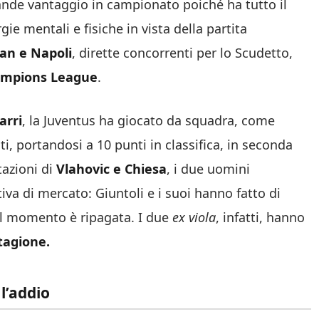
rande vantaggio in campionato poiché ha tutto il
e mentali e fisiche in vista della partita
lan e Napoli
, dirette concorrenti per lo Scudetto,
mpions League
.
arri
, la Juventus ha giocato da squadra, come
nti, portandosi a 10 punti in classifica, in seconda
tazioni di
Vlahovic e Chiesa
, i due uomini
a di mercato: Giuntoli e i suoi hanno fatto di
 al momento è ripagata. I due
ex viola
, infatti, hanno
stagione.
l’addio