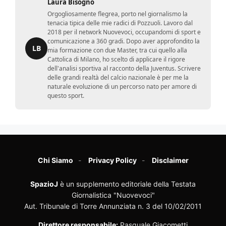
Laura Bisogno
Orgogliosamente flegrea, porto nel giornalismo la
tenacia tipica delle mie radici di Pozzuoli. Lavoro dal
2018 per il network Nuovevoci, occupandomi di sport e
comunicazione a 360 gradi. Dopo aver approfondito la
LB
mia formazione con due Master, tra cui quello alla
Cattolica di Milano, ho scelto di applicare il rigore
dell'analisi sportiva al racconto della Juventus. Scrivere
delle grandi realtà del calcio nazionale è per me la
naturale evoluzione di un percorso nato per amore di
questo sport.
Chi Siamo
Privacy Policy
Disclaimer
SpazioJ
è un supplemento editoriale della Testata
Giornalistica "Nuovevoci"
Aut. Tribunale di Torre Annunziata n. 3 del 10/02/2011
Direttore responsabile:
Pasquale Giacometti