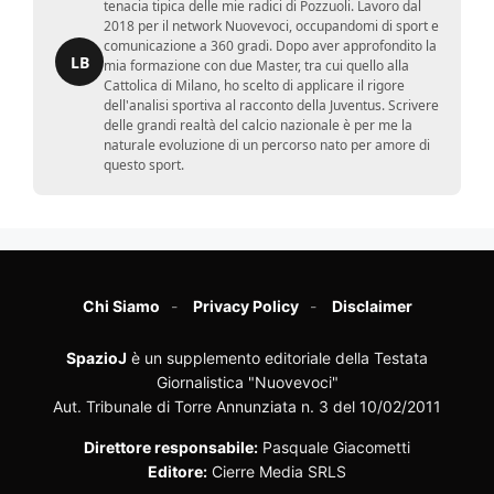
tenacia tipica delle mie radici di Pozzuoli. Lavoro dal
2018 per il network Nuovevoci, occupandomi di sport e
comunicazione a 360 gradi. Dopo aver approfondito la
LB
mia formazione con due Master, tra cui quello alla
Cattolica di Milano, ho scelto di applicare il rigore
dell'analisi sportiva al racconto della Juventus. Scrivere
delle grandi realtà del calcio nazionale è per me la
naturale evoluzione di un percorso nato per amore di
questo sport.
Chi Siamo
Privacy Policy
Disclaimer
SpazioJ
è un supplemento editoriale della Testata
Giornalistica "Nuovevoci"
Aut. Tribunale di Torre Annunziata n. 3 del 10/02/2011
Direttore responsabile:
Pasquale Giacometti
Editore:
Cierre Media SRLS