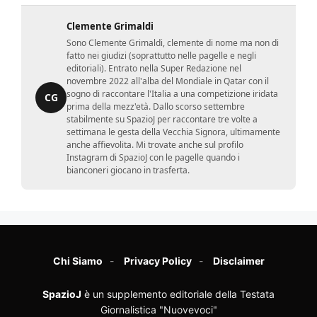
Clemente Grimaldi
Sono Clemente Grimaldi, clemente di nome ma non di
fatto nei giudizi (soprattutto nelle pagelle e negli
editoriali). Entrato nella Super Redazione nel
novembre 2022 all'alba del Mondiale in Qatar con il
sogno di raccontare l'Italia a una competizione iridata
CG
prima della mezz'età. Dallo scorso settembre
stabilmente su SpazioJ per raccontare tre volte a
settimana le gesta della Vecchia Signora, ultimamente
anche affievolita. Mi trovate anche sul profilo
Instagram di SpazioJ con le pagelle quando i
bianconeri giocano in trasferta.
Chi Siamo
Privacy Policy
Disclaimer
SpazioJ
è un supplemento editoriale della Testata
Giornalistica "Nuovevoci"