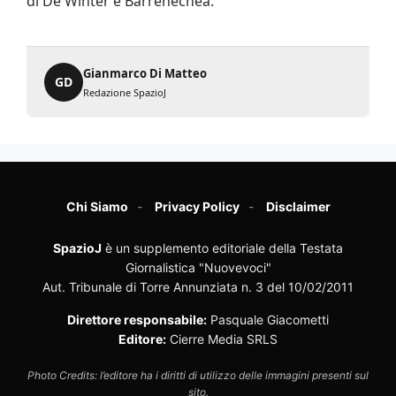
di De Winter e Barrenechea.
Gianmarco Di Matteo
GD
Redazione SpazioJ
Chi Siamo
Privacy Policy
Disclaimer
SpazioJ
è un supplemento editoriale della Testata
Giornalistica "Nuovevoci"
Aut. Tribunale di Torre Annunziata n. 3 del 10/02/2011
Direttore responsabile:
Pasquale Giacometti
Editore:
Cierre Media SRLS
Photo Credits: l’editore ha i diritti di utilizzo delle immagini presenti sul
sito.