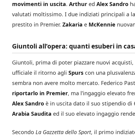
movimenti in uscita
.
Arthur
ed
Alex Sandro
ha
valutati moltissimo. I due indiziati principali a 
prestito in Premier.
Zakaria
e
McKennie
nuovame
Giuntoli all’opera: quanti esuberi in cas
Giuntoli, prima di poter piazzare nuovi acquisti,
ufficiale il ritorno agli
Spurs
con una plusvalenza
sembra non avere molto mercato. Federico Pastor
riportarlo in Premier
, ma l’ingaggio elevato fr
Alex Sandro
è in uscita dato il suo stipendio di 
Arabia Saudita
ed il suo elevato ingaggio rende d
Secondo
La Gazzetta dello Sport
, il primo indizia