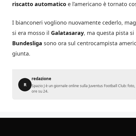
riscatto automatico
e l’americano è tornato cos
I bianconeri vogliono nuovamente cederlo, mag
si era mosso il
Galatasaray
, ma questa pista si 
Bundesliga
sono ora sul centrocampista americ
giunta.
redazione
R
Spazio J è un giornale online sulla Juventus Football Club: fot
ore su 24.