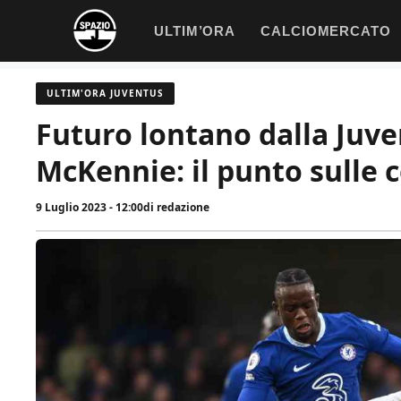
Vai
ULTIM’ORA
CALCIOMERCATO
al
contenuto
ULTIM'ORA JUVENTUS
Futuro lontano dalla Juve
McKennie: il punto sulle 
9 Luglio 2023 - 12:00
di
redazione