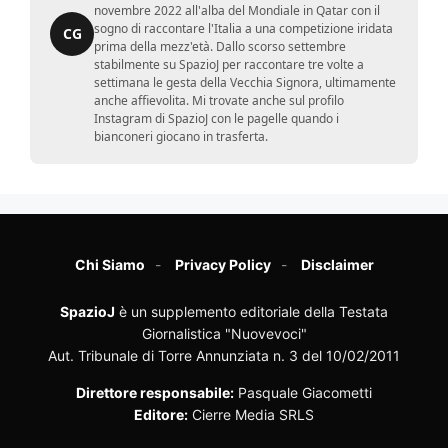
novembre 2022 all'alba del Mondiale in Qatar con il
sogno di raccontare l'Italia a una competizione iridata
CG
prima della mezz'età. Dallo scorso settembre
stabilmente su SpazioJ per raccontare tre volte a
settimana le gesta della Vecchia Signora, ultimamente
anche affievolita. Mi trovate anche sul profilo
Instagram di SpazioJ con le pagelle quando i
bianconeri giocano in trasferta.
Chi Siamo
Privacy Policy
Disclaimer
SpazioJ
è un supplemento editoriale della Testata
Giornalistica "Nuovevoci"
Aut. Tribunale di Torre Annunziata n. 3 del 10/02/2011
Direttore responsabile:
Pasquale Giacometti
Editore:
Cierre Media SRLS