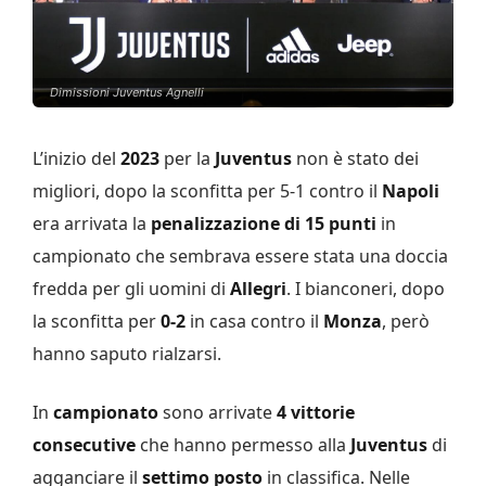
Dimissioni Juventus Agnelli
L’inizio del
2023
per la
Juventus
non è stato dei
migliori, dopo la sconfitta per 5-1 contro il
Napoli
era arrivata la
penalizzazione di 15 punti
in
campionato che sembrava essere stata una doccia
fredda per gli uomini di
Allegri
. I bianconeri, dopo
la sconfitta per
0-2
in casa contro il
Monza
, però
hanno saputo rialzarsi.
In
campionato
sono arrivate
4 vittorie
consecutive
che hanno permesso alla
Juventus
di
agganciare il
settimo posto
in classifica. Nelle