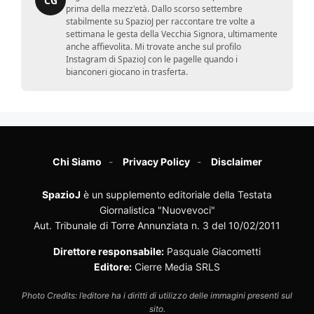
CG
prima della mezz'età. Dallo scorso settembre
stabilmente su SpazioJ per raccontare tre volte a
settimana le gesta della Vecchia Signora, ultimamente
anche affievolita. Mi trovate anche sul profilo
Instagram di SpazioJ con le pagelle quando i
bianconeri giocano in trasferta.
Chi Siamo
Privacy Policy
Disclaimer
SpazioJ
è un supplemento editoriale della Testata
Giornalistica "Nuovevoci"
Aut. Tribunale di Torre Annunziata n. 3 del 10/02/2011
Direttore responsabile:
Pasquale Giacometti
Editore:
Cierre Media SRLS
Photo Credits: l’editore ha i diritti di utilizzo delle immagini presenti sul
sito.