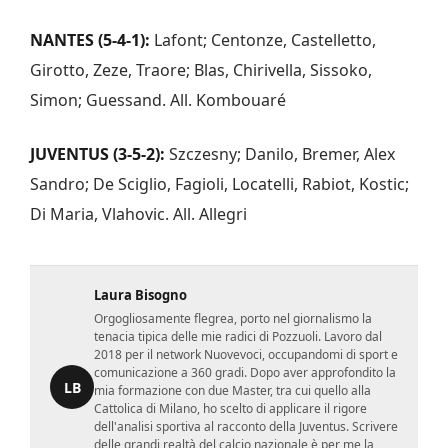
NANTES (5-4-1):
Lafont; Centonze, Castelletto,
Girotto, Zeze, Traore; Blas, Chirivella, Sissoko,
Simon; Guessand. All. Kombouaré
JUVENTUS (3-5-2):
Szczesny; Danilo, Bremer, Alex
Sandro; De Sciglio, Fagioli, Locatelli, Rabiot, Kostic;
Di Maria, Vlahovic. All. Allegri
Laura Bisogno
Orgogliosamente flegrea, porto nel giornalismo la
tenacia tipica delle mie radici di Pozzuoli. Lavoro dal
2018 per il network Nuovevoci, occupandomi di sport e
comunicazione a 360 gradi. Dopo aver approfondito la
LB
mia formazione con due Master, tra cui quello alla
Cattolica di Milano, ho scelto di applicare il rigore
dell'analisi sportiva al racconto della Juventus. Scrivere
delle grandi realtà del calcio nazionale è per me la