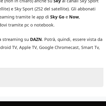
ile (non in chiaro) anche su
Sky
ai canali Sky Sport
llite) e Sky Sport (252 del satellite). Gli abbonati
treaming tramite le app di
Sky Go
e
Now
,
dovi tramite pc o notebook.
ta streaming su
DAZN
. Potrà, quindi, essere vista da
droid TV, Apple TV, Google Chromecast, Smart Tv,