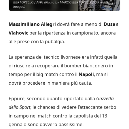
BERTORELLO / AFP) (Photo by MARCO BERTORELLO/AFP via Getty
Images)
Massimiliano Allegri
dovrà fare a meno di
Dusan
Vlahovic
per la ripartenza in campionato, ancora
alle prese con la pubalgia.
La speranza del tecnico livornese era infatti quella
di riuscire a recuperare il bomber bianconero in
tempo per il big match contro il
Napoli
, ma si
dovrà procedere in maniera più cauta.
Eppure, secondo quanto riportato dalla
Gazzetta
dello Sport
, le chances di vedere l’attaccante serbo
in campo nel match contro la capolista del 13
gennaio sono davvero bassissime.