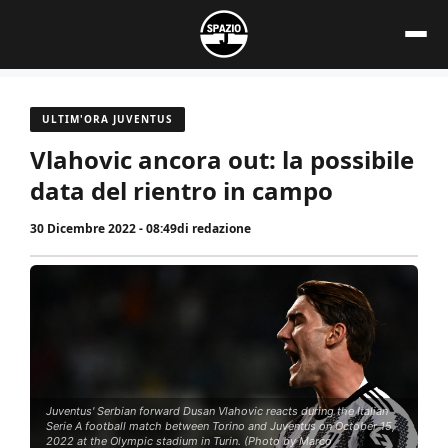
Vai
al
contenuto
ULTIM'ORA JUVENTUS
Vlahovic ancora out: la possibile
data del rientro in campo
30 Dicembre 2022 - 08:49
di
redazione
Juventus' Serbian forward Dusan Vlahovic reacts during the Italian
Serie A football match between Torino and Juventus on October 15,
2022 at the Olympic stadium in Turin. (Photo by Marco