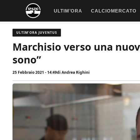
Vai
ULTIM’ORA
CALCIOMERCATO
al
contenuto
ULTIM'ORA JUVENTUS
Marchisio verso una nuova
sono”
25 Febbraio 2021 - 14:49
di
Andrea Righini