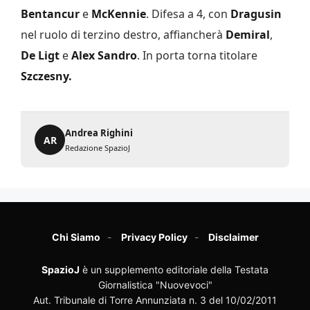
Bentancur
e
McKennie
. Difesa a 4, con
Dragusin
nel ruolo di terzino destro, affiancherà
Demiral
,
De Ligt
e
Alex Sandro
. In porta torna titolare
Szczesny.
Andrea Righini
AR
Redazione SpazioJ
Chi Siamo
Privacy Policy
Disclaimer
SpazioJ
è un supplemento editoriale della Testata
Giornalistica "Nuovevoci"
Aut. Tribunale di Torre Annunziata n. 3 del 10/02/2011