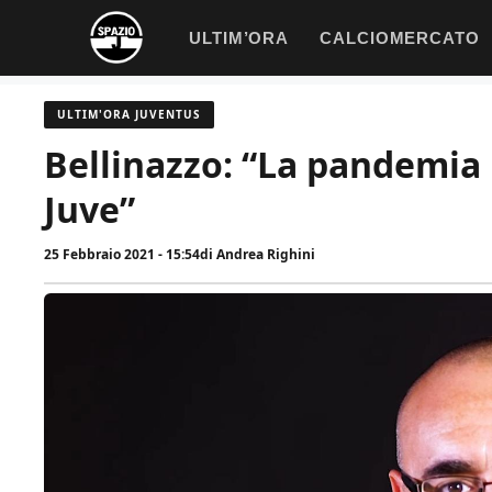
Vai
ULTIM’ORA
CALCIOMERCATO
al
contenuto
ULTIM'ORA JUVENTUS
Bellinazzo: “La pandemia 
Juve”
25 Febbraio 2021 - 15:54
di
Andrea Righini