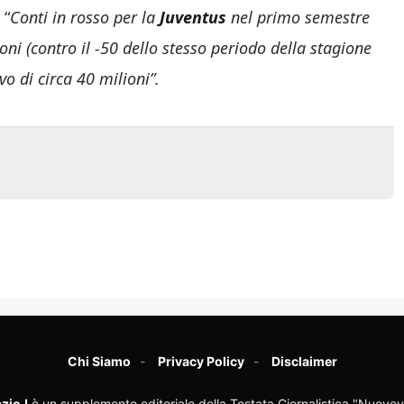
: “
Conti in rosso per la
Juventus
nel primo semestre
oni (contro il -50 dello stesso periodo della stagione
 di circa 40 milioni”.
Chi Siamo
Privacy Policy
Disclaimer
zioJ
è un supplemento editoriale della Testata Giornalistica "Nuovev