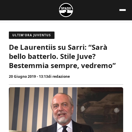
Vai
al
contenuto
ULTIM'ORA JUVENTUS
De Laurentiis su Sarri: “Sarà
bello batterlo. Stile Juve?
Bestemmia sempre, vedremo”
20 Giugno 2019 - 13:13
di
redazione