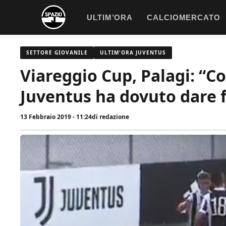
Vai
ULTIM’ORA
CALCIOMERCATO
al
contenuto
SETTORE GIOVANILE
ULTIM'ORA JUVENTUS
Viareggio Cup, Palagi: “C
Juventus ha dovuto dare f
13 Febbraio 2019 - 11:24
di
redazione