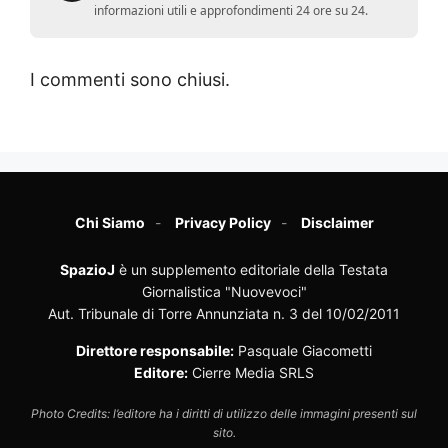
informazioni utili e approfondimenti 24 ore su 24.
I commenti sono chiusi.
Chi Siamo
Privacy Policy
Disclaimer
SpazioJ
è un supplemento editoriale della Testata
Giornalistica "Nuovevoci"
Aut. Tribunale di Torre Annunziata n. 3 del 10/02/2011
Direttore responsabile:
Pasquale Giacometti
Editore:
Cierre Media SRLS
Photo Credits: l’editore ha i diritti di utilizzo delle immagini presenti sul
sito.