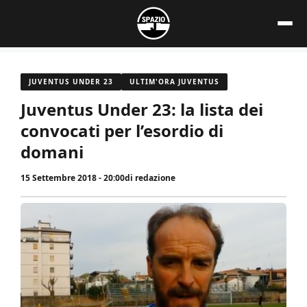
Vai
al
contenuto
JUVENTUS UNDER 23
ULTIM'ORA JUVENTUS
Juventus Under 23: la lista dei
convocati per l’esordio di
domani
15 Settembre 2018 - 20:00
di
redazione