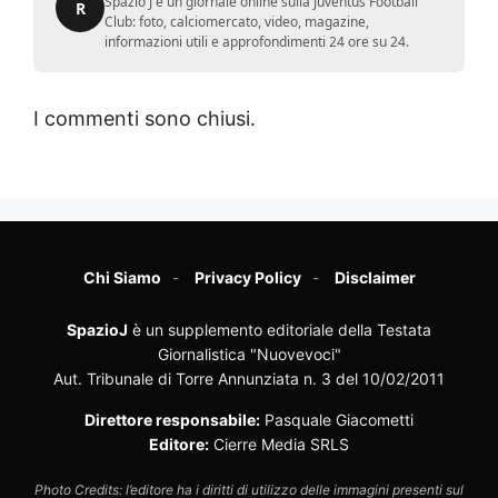
Spazio J è un giornale online sulla Juventus Football
R
Club: foto, calciomercato, video, magazine,
informazioni utili e approfondimenti 24 ore su 24.
I commenti sono chiusi.
Chi Siamo
Privacy Policy
Disclaimer
SpazioJ
è un supplemento editoriale della Testata
Giornalistica "Nuovevoci"
Aut. Tribunale di Torre Annunziata n. 3 del 10/02/2011
Direttore responsabile:
Pasquale Giacometti
Editore:
Cierre Media SRLS
Photo Credits: l’editore ha i diritti di utilizzo delle immagini presenti sul