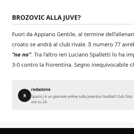
BROZOVIC ALLA JUVE?
Fuori da Appiano Gentile, al termine dell’allena
croato se andrà al club rivale. Il numero 77 avr
“no no”
. Tra l’altro ieri Luciano Spalletti lo h
3-0 contro la Fiorentina. Segno inequivocabile che
redazione
R
Spazio J è un giornale online sulla Juventus Football Club: fot
ore su 24.