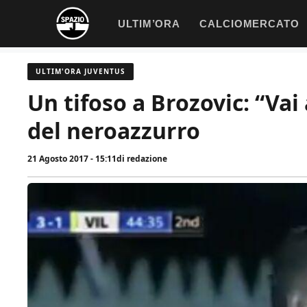
Vai
ULTIM’ORA
CALCIOMERCATO
al
contenuto
ULTIM'ORA JUVENTUS
Un tifoso a Brozovic: “Vai 
del neroazzurro
21 Agosto 2017 - 15:11
di
redazione