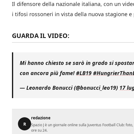
Il difensore della nazionale italiana, con un vide
i tifosi rossoneri in vista della nuova stagione 
GUARDA IL VIDEO:
Mi hanno chiesto se sarò in grado si spostare
con ancora più fame!
#LB19
#HungrierThan
— Leonardo Bonucci (@bonucci_leo19)
17 lu
redazione
R
Spazio J è un giornale online sulla Juventus Football Club: fot
ore su 24.