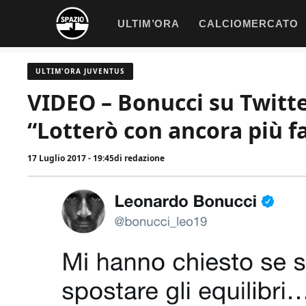
Vai
ULTIM’ORA
CALCIOMERCATO
al
contenuto
ULTIM'ORA JUVENTUS
VIDEO – Bonucci su Twitter
“Lotterò con ancora più f
17 Luglio 2017 - 19:45
di
redazione