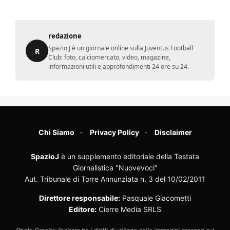
redazione
Spazio J è un giornale online sulla Juventus Football
R
Club: foto, calciomercato, video, magazine,
informazioni utili e approfondimenti 24 ore su 24.
Chi Siamo
Privacy Policy
Disclaimer
SpazioJ
è un supplemento editoriale della Testata
Giornalistica "Nuovevoci"
Aut. Tribunale di Torre Annunziata n. 3 del 10/02/2011
Direttore responsabile:
Pasquale Giacometti
Editore:
Cierre Media SRLS