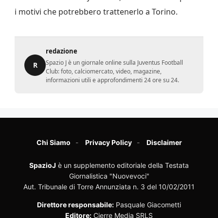
i motivi che potrebbero trattenerlo a Torino.
redazione
Spazio J è un giornale online sulla Juventus Football
R
Club: foto, calciomercato, video, magazine,
informazioni utili e approfondimenti 24 ore su 24.
Chi Siamo
Privacy Policy
Disclaimer
SpazioJ
è un supplemento editoriale della Testata
Giornalistica "Nuovevoci"
Aut. Tribunale di Torre Annunziata n. 3 del 10/02/2011
Direttore responsabile:
Pasquale Giacometti
Editore:
Cierre Media SRLS