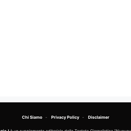
Chi Siamo
Privacy Policy
Disclaimer
zioJ
è un supplemento editoriale della Testata Giornalistica "Nuovev