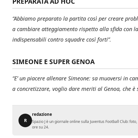
PREPARATA AD HOC
“Abbiamo preparato la partita così per creare prob
a cambiare atteggiamento rispetto alla sfida con la 
indispensabili contro squadre così forti”.
SIMEONE E SUPER GENOA
“E’ un piacere allenare Simeone: sa muoversi in cam
a concretizzare, voglio dare meriti al Genoa, che è
redazione
R
Spazio J è un giornale online sulla Juventus Football Club: fot
ore su 24.