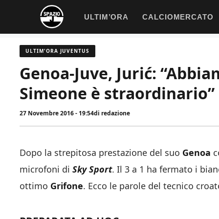
Vai
ULTIM’ORA
CALCIOMERCATO
al
contenuto
ULTIM'ORA JUVENTUS
Genoa-Juve, Jurić: “Abbiam
Simeone è straordinario”
27 Novembre 2016 - 19:54
di
redazione
Dopo la strepitosa prestazione del suo
Genoa
c
microfoni di
Sky Sport
. Il 3 a 1 ha fermato i bi
ottimo
Grifone
. Ecco le parole del tecnico croa