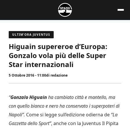
Vai
al
contenuto
ULTIM'ORA JUVENTUS
Higuain supereroe d’Europa:
Gonzalo vola più delle Super
Star internazionali
5 Ottobre 2016 - 11:00
di
redazione
“
Gonzalo Higuain
ha cambiato città e mantello, ma
con quello bianco e nero ha conserva­to i superpoteri di
Napoli”.
Come si legge sull’edizione odierna de
“La
Gazzetta dello Sport”
, anche con la Juventus Il Pipita