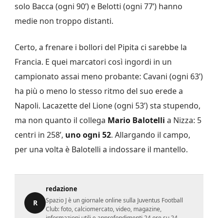
solo Bacca (ogni 90’) e Belotti (ogni 77’) hanno
medie non troppo distanti.
Certo, a frenare i bollori del Pipita ci sarebbe la
Francia. E quei marcatori così ingordi in un
campionato assai meno probante: Cavani (ogni 63’)
ha più o meno lo stesso rit­mo del suo erede a
Napoli. Laca­zette del Lione (ogni 53’) sta stupendo,
ma non quanto il col­lega
Mario Balotelli
a Nizza: 5
centri in 258’,
uno ogni 52
. Allargando il campo,
per una volta è Balotelli a indossare il mantello.
redazione
Spazio J è un giornale online sulla Juventus Football
R
Club: foto, calciomercato, video, magazine,
informazioni utili e approfondimenti 24 ore su 24.