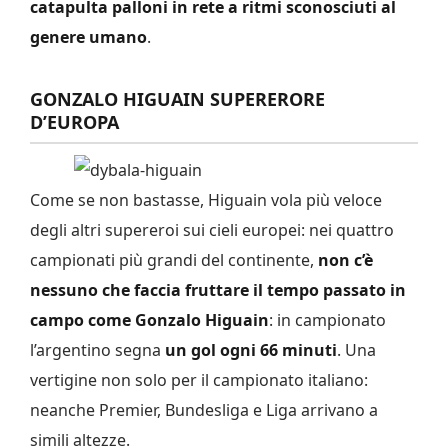
catapulta palloni in re­te a ritmi sconosciuti al
genere umano
.
GONZALO HIGUAIN SUPERERORE
D’EUROPA
Come se non bastasse, Higuain vola più veloce
degli altri supereroi sui cieli europei: nei quattro
campionati più grandi del continen­te,
non c’è
nessuno che faccia fruttare il tempo passato in
campo come Gonzalo Higuain
: in campio­nato
l’argentino segna
un gol ogni 66 minuti
. Una
vertigine non solo per il campionato ita­liano:
neanche Premier, Bunde­sliga e Liga arri­vano a
simili al­tezze.