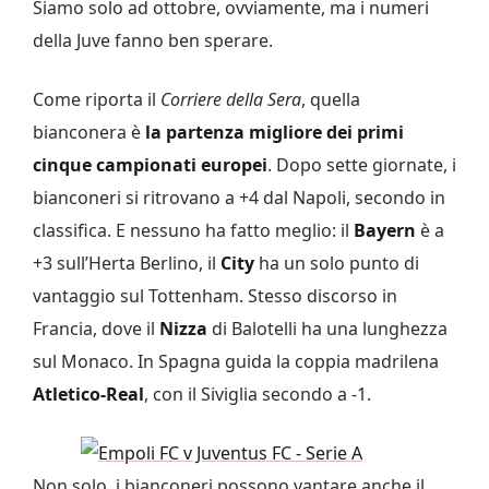
Siamo solo ad ottobre, ovviamente, ma i numeri
della Juve fanno ben sperare.
Come riporta il
Corriere della Sera
, quella
bianconera è
la partenza migliore dei primi
cinque campionati europei
. Dopo sette giornate, i
bianconeri si ritrovano a +4 dal Napoli, secondo in
classifica. E nessuno ha fatto meglio: il
Bayern
è a
+3 sull’Herta Berlino, il
City
ha un solo punto di
vantaggio sul Tottenham. Stesso discorso in
Francia, dove il
Nizza
di Balotelli ha una lunghezza
sul Monaco. In Spagna guida la coppia madrilena
Atletico-Real
, con il Siviglia secondo a -1.
Non solo, i bianconeri possono vantare anche il