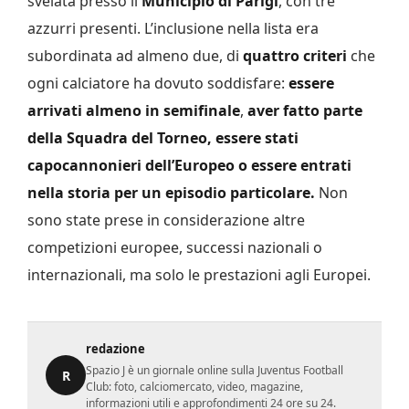
svelata presso il
Municipio di Parigi
, con tre
azzurri presenti. L’inclusione nella lista era
subordinata ad almeno due, di
quattro criteri
che
ogni calciatore ha dovuto soddisfare:
essere
arrivati
almeno in semifinale
,
aver fatto
parte
della Squadra del Torneo, essere stati
capocannonieri dell’Europeo o essere entrati
nella storia per un episodio particolare.
Non
sono state prese in considerazione altre
competizioni europee, successi nazionali o
internazionali, ma solo le prestazioni agli Europei.
redazione
Spazio J è un giornale online sulla Juventus Football
R
Club: foto, calciomercato, video, magazine,
informazioni utili e approfondimenti 24 ore su 24.