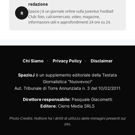
redazione
Spazio J è un giornale online sulla Juventus Football
R
Club: foto, calciomercato, video, magazine,
informazioni utili e approfondimenti 24 ore su 24.
Chi Siamo
Privacy Policy
Disclaimer
SpazioJ
è un supplemento editoriale della Testata
Giornalistica "Nuovevoci"
Aut. Tribunale di Torre Annunziata n. 3 del 10/02/2011
Direttore responsabile:
Pasquale Giacometti
Editore:
Cierre Media SRLS
Photo Credits: l’editore ha i diritti di utilizzo delle immagini presenti sul
sito.