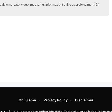
o, calciomercato, video, magazine, informazioni utili e approfondimenti 24
Chi Siamo
Privacy Policy
Disclaimer
zioJ
è un supplemento editoriale della Testata Giornalistica "Nuovev