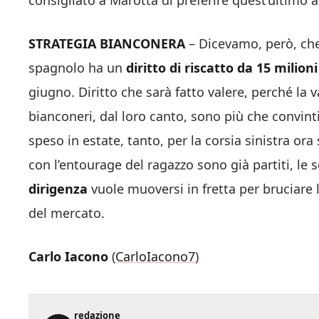
consigliato a Marotta di preferire quest’ultimo a
STRATEGIA BIANCONERA
– Dicevamo, però, che 
spagnolo ha un
diritto di riscatto da 15 milion
giugno. Diritto che sarà fatto valere, perché la 
bianconeri, dal loro canto, sono più che convint
speso in estate, tanto, per la corsia sinistra ora
con l’entourage del ragazzo sono già partiti, le 
dirigenza
vuole muoversi in fretta per bruciare 
del mercato.
Carlo Iacono
(
CarloIacono7
)
redazione