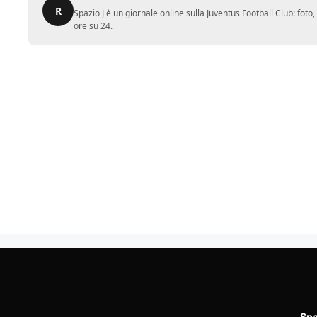
R
Spazio J è un giornale online sulla Juventus Football Club: fot
ore su 24.
Spa