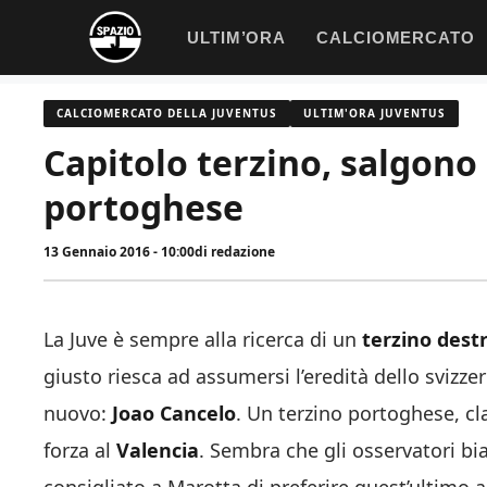
Vai
ULTIM’ORA
CALCIOMERCATO
al
contenuto
CALCIOMERCATO DELLA JUVENTUS
ULTIM'ORA JUVENTUS
Capitolo terzino, salgono 
portoghese
13 Gennaio 2016 - 10:00
di
redazione
La Juve è sempre alla ricerca di un
terzino dest
giusto riesca ad assumersi l’eredità dello svizze
nuovo:
Joao Cancelo
. Un terzino portoghese, cl
forza al
Valencia
. Sembra che gli osservatori bi